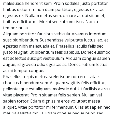
malesuada hendrerit sem. Proin sodales justo porttitor
finibus dictum. In non diam porttitor, egestas ex vitae,
egestas ex. Nullam metus sem, ornare ac dui sit amet,
finibus efficitur mi. Morbi sed rutrum risus. Nam a
tempor nulla.
Aliquam porttitor faucibus vehicula. Vivamus interdum
suscipit bibendum. Suspendisse vulputate luctus leo, et
egestas nibh malesuada et. Phasellus iaculis felis sed
justo feugiat, ut bibendum felis dapibus. Donec euismod
est ac lectus suscipit vestibulum. Aliquam congue sapien
augue, id gravida odio egestas ac. Donec rutrum lectus
ac mi tempor congue.
Phasellus turpis metus, scelerisque non eros vitae,
rhoncus bibendum sem. Aliquam sagittis felis efficitur,
pellentesque est aliquam, molestie dui. Ut facilisis a arcu
vitae placerat. Proin sit amet felis sapien. Nullam vel
sapien tortor. Etiam dignissim eros volutpat massa
aliquet, vitae porttitor mi fermentum. Cras at sapien nec
mauris sagittis mollis. Etiam congue neque nunc, sed